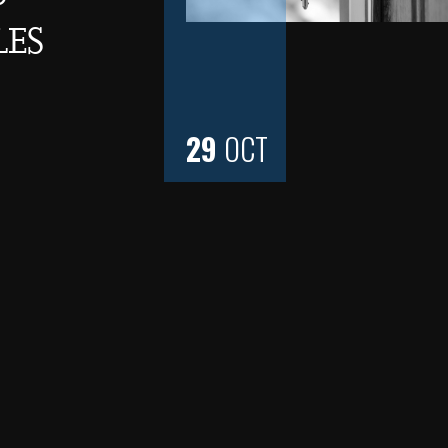
les
29
OCT