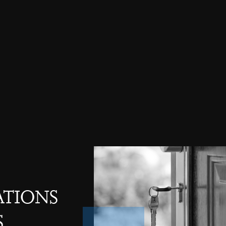
ations
s