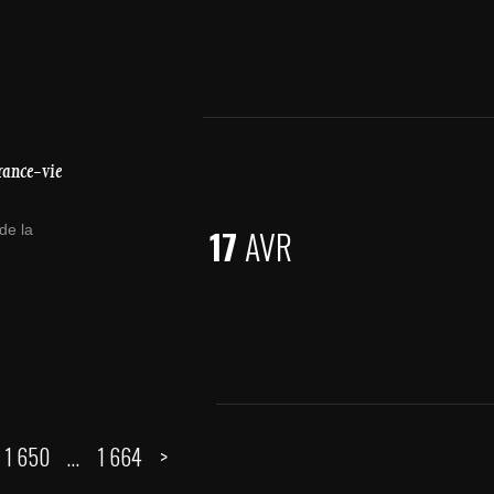
rance-vie
de la
17
AVR
1 650
…
1 664
>