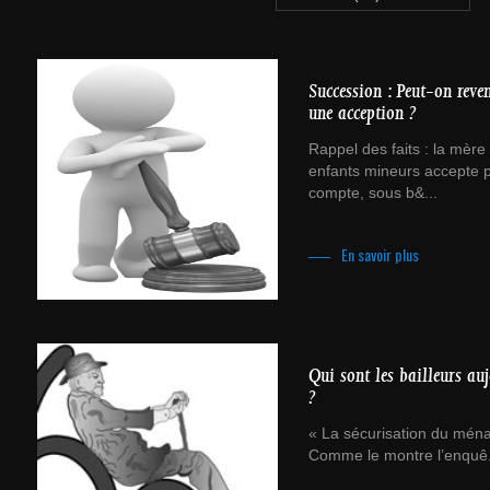
Succession : Peut-on reven
une acception ?
Rappel des faits : la mère
enfants mineurs accepte p
compte, sous b&...
En savoir plus
Qui sont les bailleurs au
?
« La sécurisation du mén
Comme le montre l’enquê.