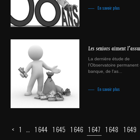
En savoir plus
Les seniors aiment l’assu
La dernière étude de
l'Observatoire permanent 
banque, de l'as...
En savoir plus
<
1
…
1 644
1 645
1 646
1 647
1 648
1 649