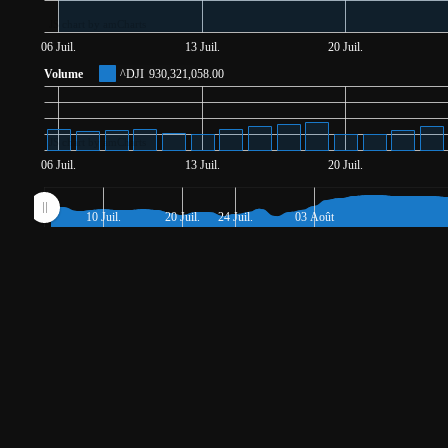
JS chart by amCharts
06 Juil.
13 Juil.
20 Juil.
Volume
^DJI
930,321,058.00
JS chart by amCharts
06 Juil.
13 Juil.
20 Juil.
10 Juil.
20 Juil.
24 Juil.
03 Août
JS chart by amCharts