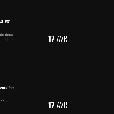
ir sur
 de deux
17
AVR
our leur
jourd’hui
age ».
17
AVR
..