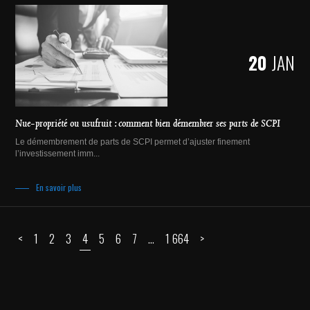
20
JAN
Nue-propriété ou usufruit : comment bien démembrer ses parts de SCPI
Le démembrement de parts de SCPI permet d’ajuster finement
l’investissement imm...
En savoir plus
<
1
2
3
4
5
6
7
…
1 664
>