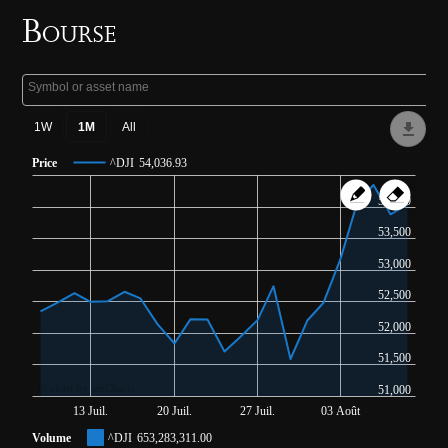
Bourse
Price
^DJI
54,036.93
54,000
53,500
53,000
52,500
52,000
51,500
JS chart by amCharts
51,000
13 Juil.
20 Juil.
27 Juil.
03 Août
Volume
^DJI
653,283,311.00