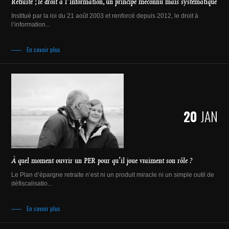
Retraite ; le droit à l'information, un principe méconnu mais systématique
Institué par la loi du 21 août 2003 et renforcé depuis 2012, le droit à
l’information...
En savoir plus
20
JAN
À quel moment ouvrir un PER pour qu’il joue vraiment son rôle ?
Le Plan d’épargne retraite n’est ni un produit miracle ni un simple outil de
défiscalisatio...
En savoir plus